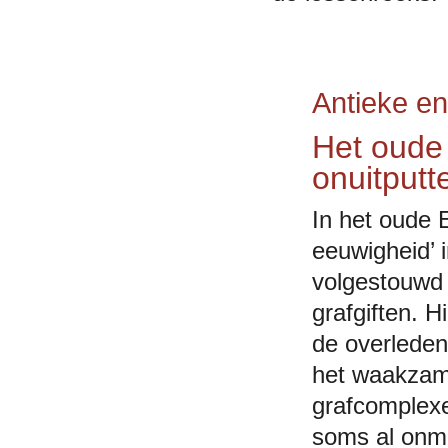
Antieke en
Het oude
onuitputt
In het oude 
eeuwigheid’ 
volgestouwd 
grafgiften. 
de overlede
het waakzame
grafcomplexe
soms al onmi