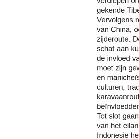
verdiepen on
gekende Tibe
Vervolgens 
van China, o
zijderoute. 
schat aan ku
de invloed v
moet zijn gew
en manicheïs
culturen, tr
karavaanrout
beïnvloedde
Tot slot gaa
van het eila
Indonesië he