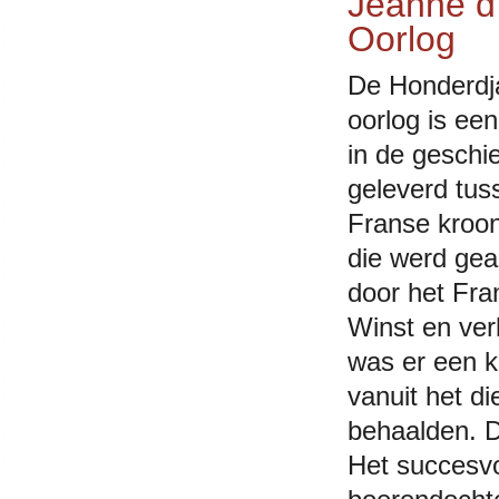
Jeanne d’
Oorlog
De Honderdj
oorlog is ee
in de geschi
geleverd tus
Franse kroon
die werd gea
door het Fra
Winst en ver
was er een k
vanuit het d
behaalden. 
Het succesvo