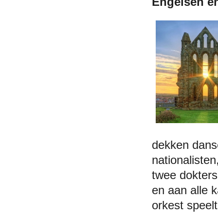
Engelsen e
dekken danse
nationaliste
twee dokters
en aan alle 
orkest speel