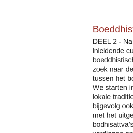
Boeddhis
DEEL 2 - Na
inleidende c
boeddhistisc
zoek naar de
tussen het b
We starten i
lokale tradi
bijgevolg oo
met het uitg
bodhisattva’