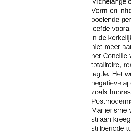
Michelangelo
Vorm en inho
boeiende per
leefde voora
in de kerkeli
niet meer aa
het Concilie
totalitaire, 
legde. Het w
negatieve ap
zoals Impres
Postmodernis
Maniërisme 
stilaan kree
stijlperiode