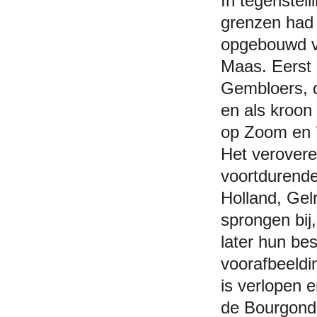
In tegenstell
grenzen had 
opgebouwd v
Maas. Eerst 
Gembloers, d
en als kroon
op Zoom en 
Het verovere
voortdurende
Holland, Gel
sprongen bij,
later hun bes
voorafbeeldi
is verlopen 
de Bourgondi